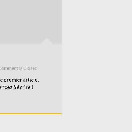
omment is Closed
 premier article.
ncez à écrire !