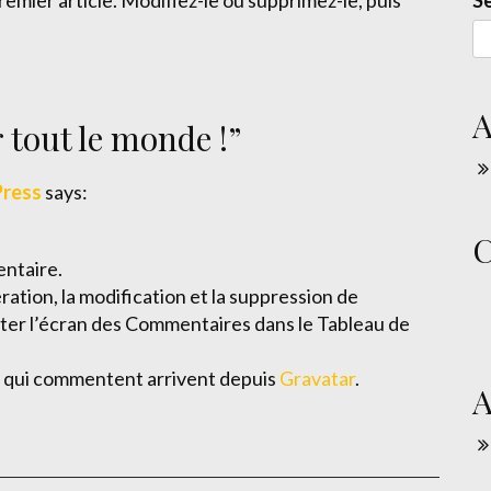
mier article. Modifiez-le ou supprimez-le, puis
S
A
 tout le monde !
”
ress
says:
C
entaire.
ation, la modification et la suppression de
iter l’écran des Commentaires dans le Tableau de
 qui commentent arrivent depuis
Gravatar
.
A