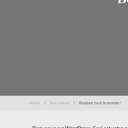
Home
/
Non classé
/
Bonjour tout le monde !